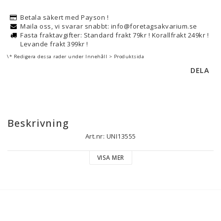
Betala säkert med Payson !
Maila oss, vi svarar snabbt: info@foretagsakvarium.se
Fasta fraktavgifter: Standard frakt 79kr ! Korallfrakt 249kr !
Levande frakt 399kr !
\* Redigera dessa rader under Innehåll > Produktsida
DELA
Beskrivning
Art.nr: UNI13555
VISA MER