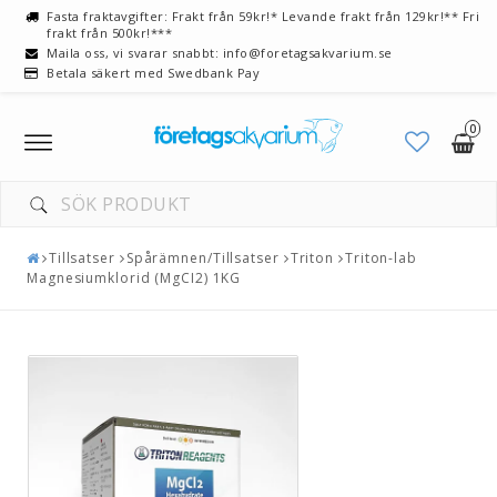
Fasta fraktavgifter: Frakt från 59kr!* Levande frakt från 129kr!** Fri
frakt från 500kr!***
Maila oss, vi svarar snabbt: info@foretagsakvarium.se
Betala säkert med Swedbank Pay
0
Toggle
navigation
DIN VARUKORG ÄR TOM
Tillsatser
Spårämnen/Tillsatser
Triton
Triton-lab
Magnesiumklorid (MgCI2) 1KG