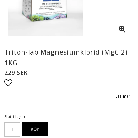
Triton-lab Magnesiumklorid (MgCI2)
1KG
229 SEK
Lägg till i favoritlistan
Läs mer...
Slut i lager
KÖP