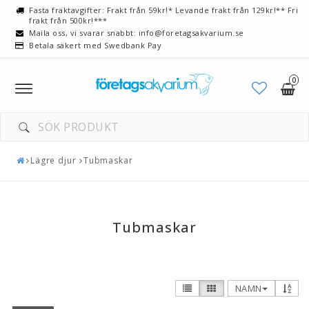
Fasta fraktavgifter: Frakt från 59kr!* Levande frakt från 129kr!** Fri
frakt från 500kr!***
Maila oss, vi svarar snabbt: info@foretagsakvarium.se
Betala säkert med Swedbank Pay
0
Toggle
navigation
Lägre djur
Tubmaskar
Tubmaskar
NAMN