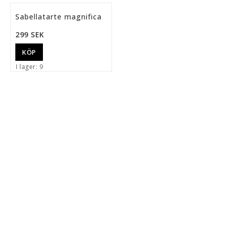
Lägg till i favoritlista
Sabellatarte magnifica
299 SEK
KÖP
I lager: 9