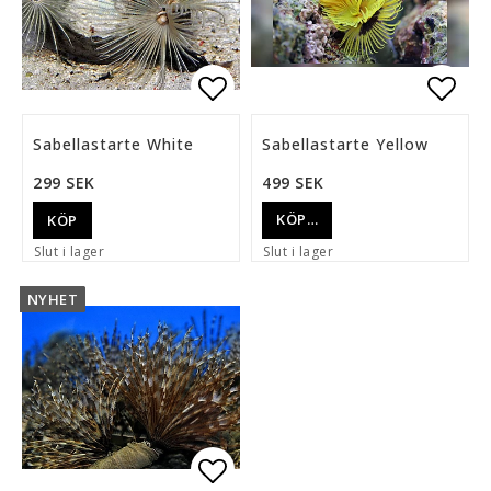
Lägg till i favoritlista
Lägg 
Sabellastarte White
Sabellastarte Yellow
299 SEK
499 SEK
KÖP…
KÖP
Slut i lager
Slut i lager
NYHET