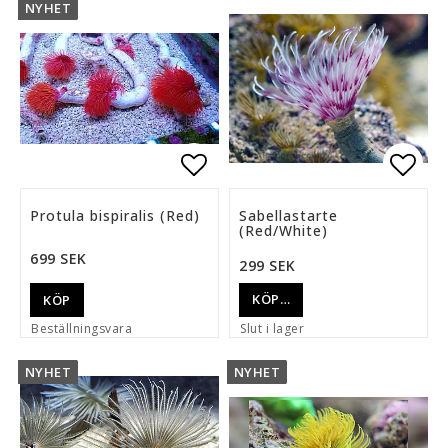
NYHET
Lägg till i favoritlista
Lägg 
Protula bispiralis (Red)
Sabellastarte
(Red/White)
699 SEK
299 SEK
KÖP…
KÖP
Beställningsvara
Slut i lager
NYHET
NYHET