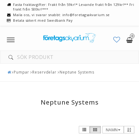
Fasta fraktavgifter: Frakt från 59kr!* Levande frakt från 129kr!** Fri
frakt från 500kr!***
Maila oss, vi svarar snabbt: info@foretagsakvarium.se
Betala säkert med Swedbank Pay
0
Toggle
navigation
DIN VARUKORG ÄR TOM
Pumpar
Reservdelar
Neptune Systems
Neptune Systems
NAMN