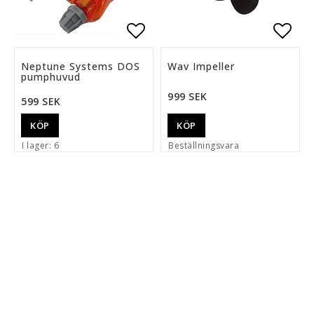
Lägg till i favoritlista
Lägg 
Neptune Systems DOS
Wav Impeller
pumphuvud
999 SEK
599 SEK
KÖP
KÖP
I lager: 6
Beställningsvara