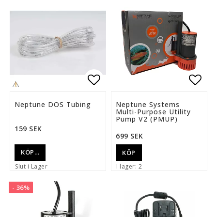
Lägg till i favoritlista
Lägg 
Neptune DOS Tubing
Neptune Systems
Multi-Purpose Utility
Pump V2 (PMUP)
159 SEK
699 SEK
KÖP…
KÖP
Slut i Lager
I lager: 2
- 36%