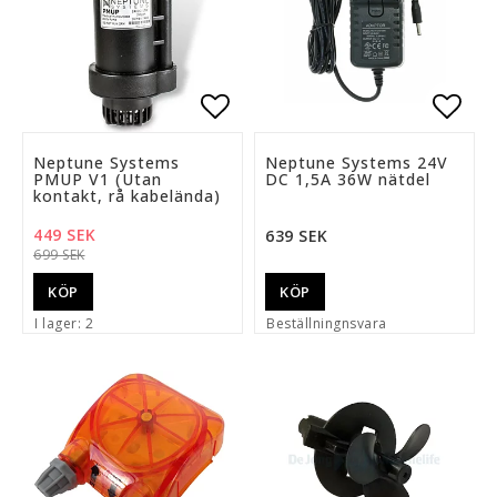
Lägg till i favoritlista
Lägg 
Neptune Systems
Neptune Systems 24V
PMUP V1 (Utan
DC 1,5A 36W nätdel
kontakt, rå kabelända)
449 SEK
639 SEK
699 SEK
KÖP
KÖP
I lager: 2
Beställningnsvara