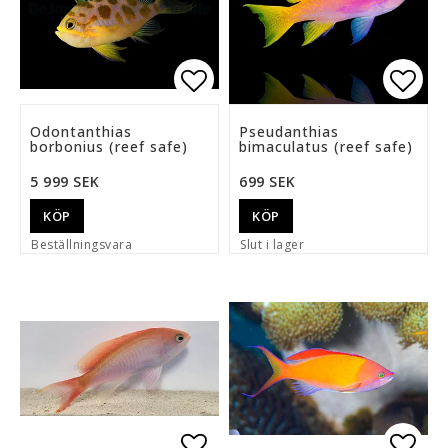
Lägg till i favoritlista
Lägg 
Odontanthias
Pseudanthias
borbonius (reef safe)
bimaculatus (reef safe)
5 999 SEK
699 SEK
KÖP
KÖP
Beställningsvara
Slut i lager