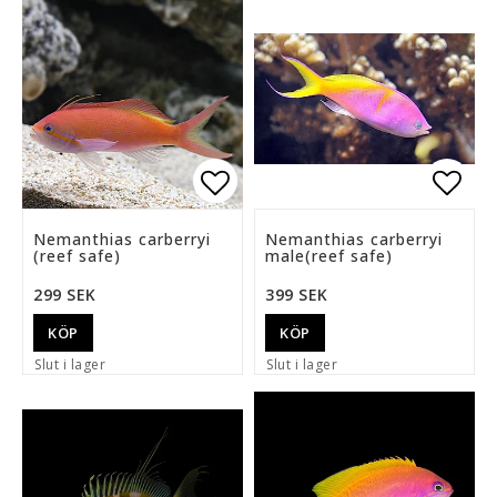
Lägg till i favoritlista
Lägg 
Nemanthias carberryi
Nemanthias carberryi
(reef safe)
male(reef safe)
299 SEK
399 SEK
KÖP
KÖP
Slut i lager
Slut i lager