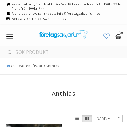
Fasta fraktavgifter: Frakt från 59kr!* Levande frakt från 129kr!** Fri
frakt från 500kr!***
Maila oss, vi svarar snabbt: info@foretagsakvarium.se
Betala säkert med Swedbank Pay
0
Toggle
navigation
Saltvattensfiskar
Anthias
Anthias
NAMN