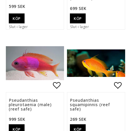
599 SEK
699 SEK
KÖP
KÖP
Slut i lager
Slut i lager
Lägg till i favoritlista
Lägg 
Pseudanthias
Pseudanthias
pleurotaenia (male)
squamipinnis (reef
(reef safe)
safe)
999 SEK
269 SEK
KÖP
KÖP