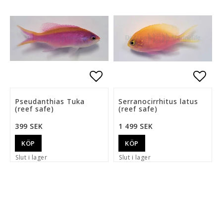
Lägg till i favoritlista
Lägg 
Pseudanthias Tuka
Serranocirrhitus latus
(reef safe)
(reef safe)
399 SEK
1 499 SEK
KÖP
KÖP
Slut i lager
Slut i lager