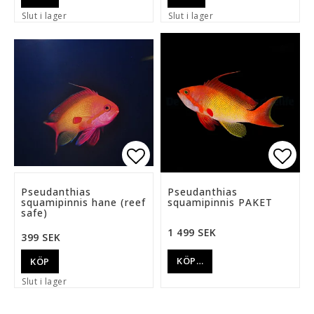
Slut i lager
Slut i lager
Lägg till i favoritlista
Lägg 
Pseudanthias
Pseudanthias
squamipinnis hane (reef
squamipinnis PAKET
safe)
1 499 SEK
399 SEK
KÖP…
KÖP
Slut i lager