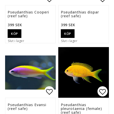
Lägg till i favoritlista
Lägg 
Pseudanthias Cooperi
Pseudanthias dispar
(reef safe)
(reef safe)
399 SEK
399 SEK
KÖP
KÖP
Slut i lager
Slut i lager
Lägg till i favoritlista
Lägg 
Pseudanthias Evansi
Pseudanthias
(reef safe)
pleurotaenia (female)
(reef safe)