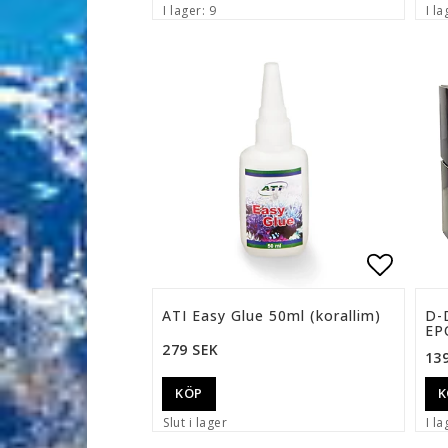
I lager: 9
I la
Lägg ti
ATI Easy Glue 50ml (korallim)
D-
EP
279 SEK
13
K
KÖP
Slut i lager
I la