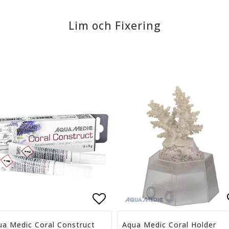
Lim och Fixering
ll i favoritlistan
Lägg till i favoritlista
ua Medic Coral Construct
Aqua Medic Coral Holder