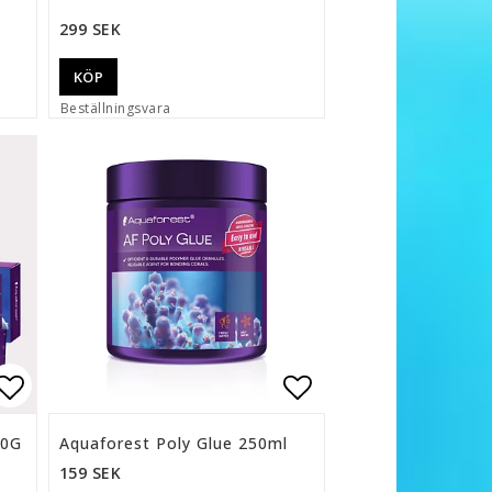
299 SEK
KÖP
Beställningsvara
n
Lägg till i favoritlistan
Lägg till i favor
20G
Aquaforest Poly Glue 250ml
159 SEK