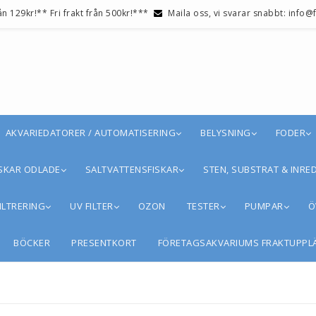
ån 129kr!** Fri frakt från 500kr!***
Maila oss, vi svarar snabbt: info
AKVARIEDATORER / AUTOMATISERING
BELYSNING
FODER
SKAR ODLADE
SALTVATTENSFISKAR
STEN, SUBSTRAT & INRE
ILTRERING
UV FILTER
OZON
TESTER
PUMPAR
Ö
BÖCKER
PRESENTKORT
FÖRETAGSAKVARIUMS FRAKTUPPL