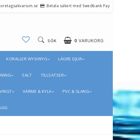
@foretagsakvarium.se
Betala säkert med Swedbank Pay
0
VARUKORG
SÖK
KORALLER WYSIWYG
LÄGRE DJUR
DNING
SALT
TILLSATSER
VRIGT
VÄRME & KYLA
PVC & SLANG
ÄGG