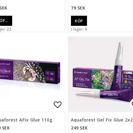
 SEK
79 SEK
ÖP…
KÖP
ger: 22
I lager: 8
ll i favoritlistan
Lägg till i favoritlista
uaforest AFix Glue 110g
Aquaforest Gel Fix Glue 2x
9 SEK
249 SEK