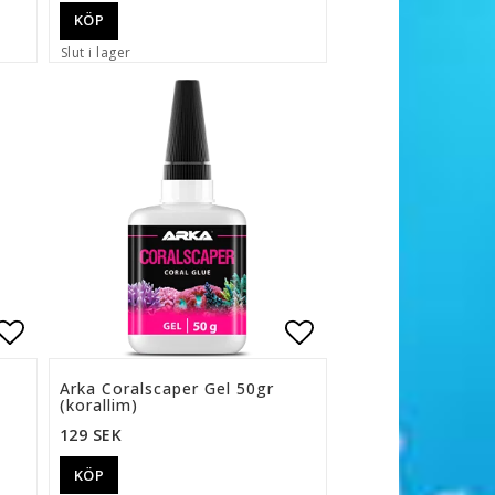
KÖP
Slut i lager
n
Lägg till i favoritlistan
Lägg till i favor
Arka Coralscaper Gel 50gr
(korallim)
129 SEK
KÖP