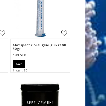
n
Lägg till i favoritlistan
Lägg till i favor
Maxspect Coral glue gun refill
50gr
199 SEK
KÖP
I lager: 80