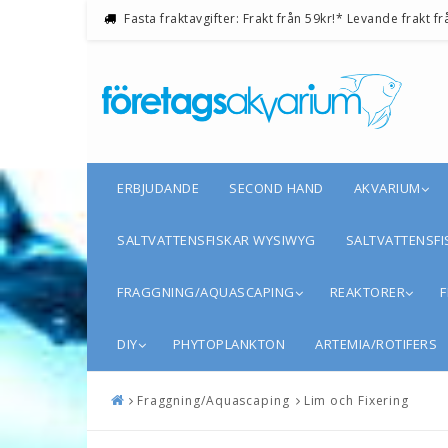
Fasta fraktavgifter: Frakt från 59kr!* Levande frakt fr
ERBJUDANDE
SECOND HAND
AKVARIUM
SALTVATTENSFISKAR WYSIWYG
SALTVATTENSFI
FRAGGNING/AQUASCAPING
REAKTORER
F
DIY
PHYTOPLANKTON
ARTEMIA/ROTIFERS
Fraggning/Aquascaping
Lim och Fixering