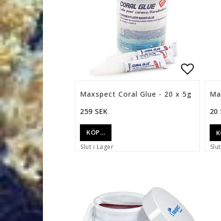
Lägg ti
Maxspect Coral Glue - 20 x 5g
Ma
259 SEK
20
KÖP…
K
Slut i Lager
Slut