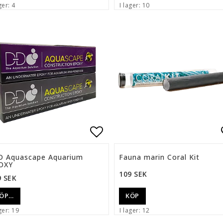
ger: 4
I lager: 10
ll i favoritlistan
Lägg till i favoritlista
D Aquascape Aquarium
Fauna marin Coral Kit
OXY
109 SEK
9 SEK
ÖP…
KÖP
ger: 19
I lager: 12