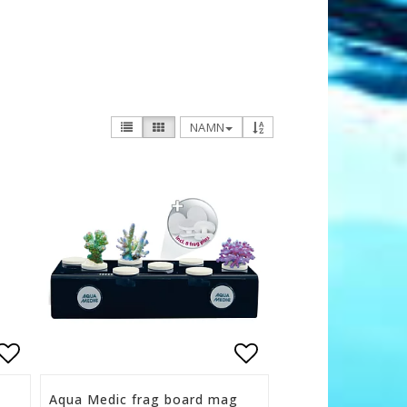
NAMN
n
Lägg till i favoritlistan
Lägg till i favor
Aqua Medic frag board mag