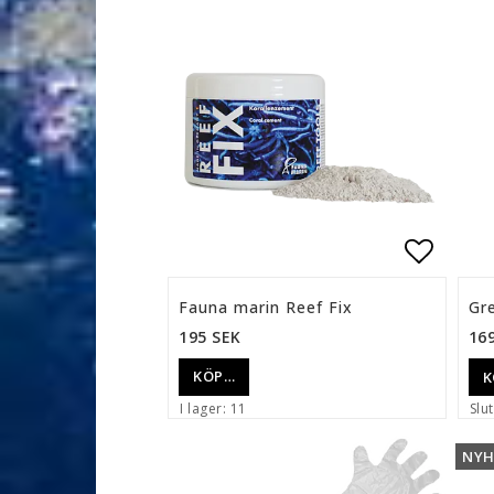
Lägg ti
Fauna marin Reef Fix
Gre
195 SEK
16
KÖP…
K
I lager: 11
Slut
NYH