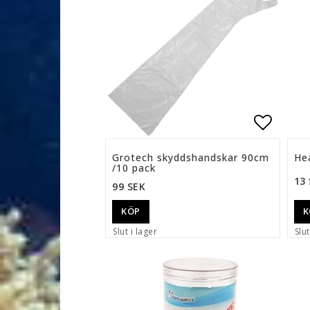
Lägg ti
Grotech skyddshandskar 90cm
He
/10 pack
13
99 SEK
K
KÖP
Slut i lager
Slut