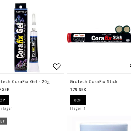
ll i favoritlistan
Lägg till i favoritlista
tech CoraFix Gel - 20g
Grotech CoraFix Stick
9 SEK
179 SEK
ÖP
KÖP
 i lager
I lager: 1
ET