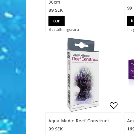
30cm
99
89 SEK
K
KÖP
Beställningsvara
I la
Lägg ti
Aqua Medic Reef Construct
Aq
99 SEK
16