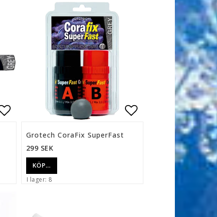
n
Lägg till i favoritlistan
Lägg till i favor
Grotech CoraFix SuperFast
299 SEK
KÖP…
I lager: 8