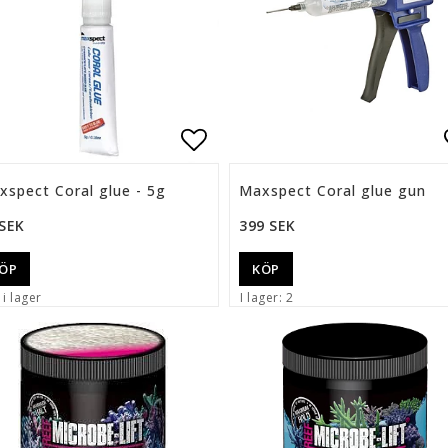
ll i favoritlistan
Lägg till i favoritlista
xspect Coral glue - 5g
Maxspect Coral glue gun
 SEK
399 SEK
ÖP
KÖP
 i lager
I lager: 2