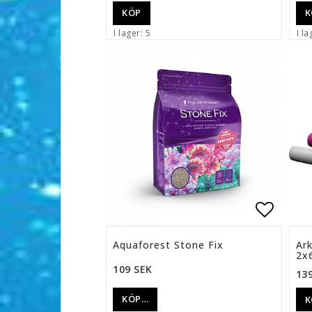
KÖP
K
I lager: 5
I la
Lägg ti
Aquaforest Stone Fix
Ar
2x
109 SEK
13
KÖP…
K