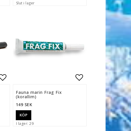
Slut i lager
n
Lägg till i favoritlistan
Lägg till i favor
Fauna marin Frag Fix
(korallim)
149 SEK
KÖP
I lager: 29