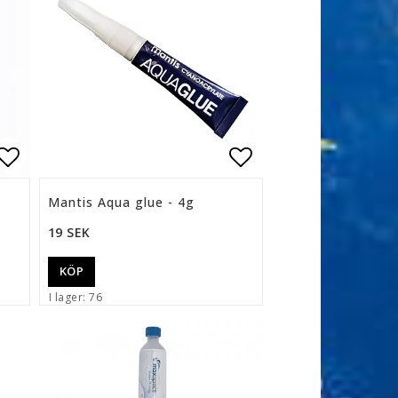
n
Lägg till i favoritlistan
Lägg till i favor
Mantis Aqua glue - 4g
19 SEK
KÖP
I lager: 76