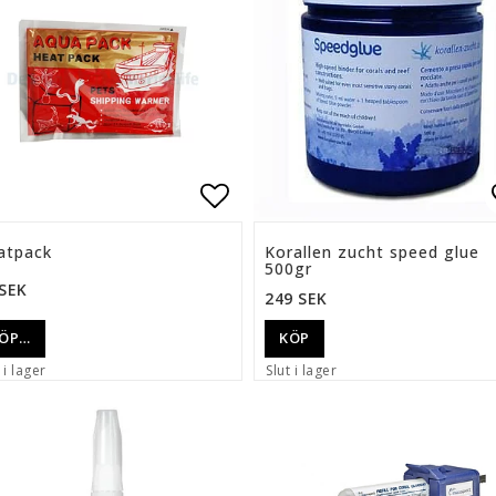
ll i favoritlistan
Lägg till i favoritlista
atpack
Korallen zucht speed glue
500gr
 SEK
249 SEK
ÖP…
KÖP
 i lager
Slut i lager