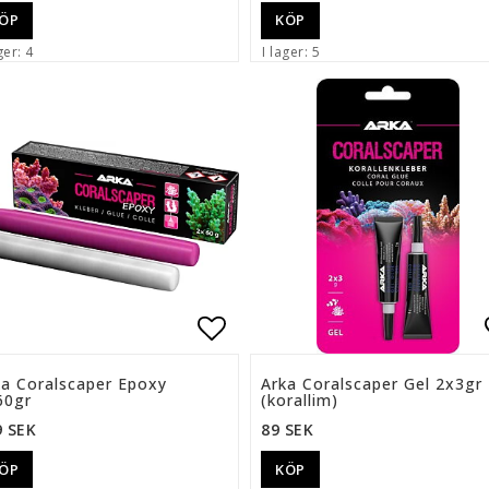
ÖP
KÖP
ger: 4
I lager: 5
ll i favoritlistan
Lägg till i favoritlista
ka Coralscaper Epoxy
Arka Coralscaper Gel 2x3gr
60gr
(korallim)
9 SEK
89 SEK
ÖP
KÖP