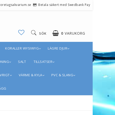
@foretagsakvarium.se
Betala säkert med Swedbank Pay
0
VARUKORG
SÖK
KORALLER WYSIWYG
LÄGRE DJUR
DNING
SALT
TILLSATSER
VRIGT
VÄRME & KYLA
PVC & SLANG
ÄGG