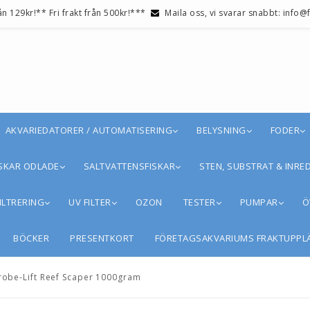
ån 129kr!** Fri frakt från 500kr!***
Maila oss, vi svarar snabbt: info
AKVARIEDATORER / AUTOMATISERING
BELYSNING
FODER
SKAR ODLADE
SALTVATTENSFISKAR
STEN, SUBSTRAT & INRE
ILTRERING
UV FILTER
OZON
TESTER
PUMPAR
Ö
BÖCKER
PRESENTKORT
FÖRETAGSAKVARIUMS FRAKTUPPL
robe-Lift Reef Scaper 1000gram