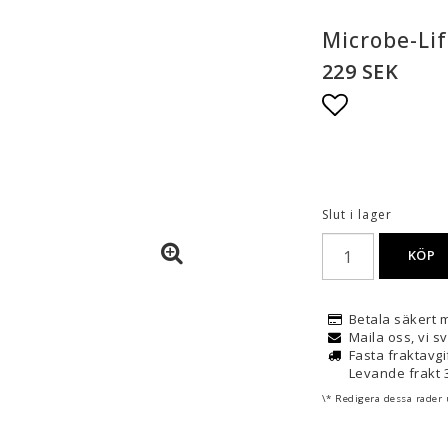
Microbe-Li
229 SEK
Lägg till i
Slut i lager
KÖP
Betala säkert 
Maila oss, vi 
Fasta fraktavgif
Levande frakt 3
\* Redigera dessa rader