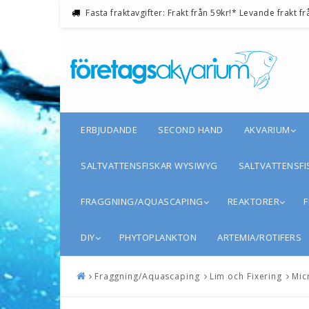
Fasta fraktavgifter: Frakt från 59kr!* Levande frakt fr
ERBJUDANDE
SECOND HAND
AKVARIUM
SALTVATTENSFISKAR WYSIWYG
SALTVATTENSFI
FRAGGNING/AQUASCAPING
REAKTORER
F
DIY
PHYTOPLANKTON
ARTEMIA/ROTIFERS
Fraggning/Aquascaping
Lim och Fixering
Mic