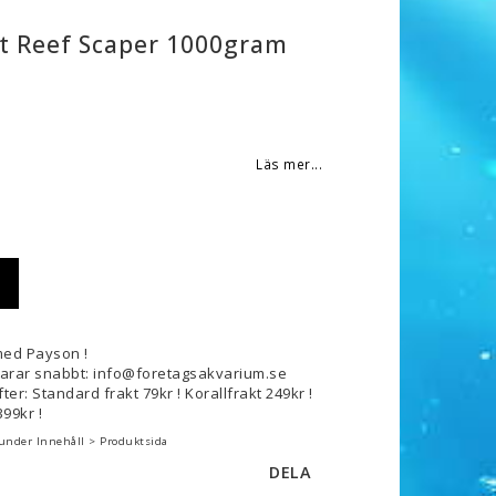
ft Reef Scaper 1000gram
 favoritlistan
Läs mer...
med Payson !
svarar snabbt: info@foretagsakvarium.se
ter: Standard frakt 79kr ! Korallfrakt 249kr !
99kr !
 under Innehåll > Produktsida
DELA