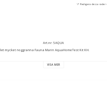
\* Redigera dessa rader
Art.nr: 5AQUA
det mycket noggranna Fauna Marin AquaHomeTest Kit KH.

mängden Magnesium-Mix till ett välflyttat område i akvariet.

VISA MER
nesiumvärde på 1200 - 1350 mg / liter.

agnesium, sedan kalcium och karbonat. Det bör vara ett intervall på c
d Aquacalculator:
