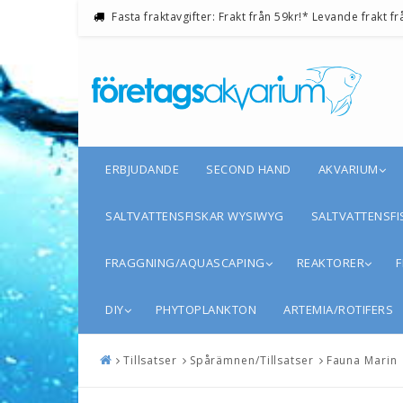
Fasta fraktavgifter: Frakt från 59kr!* Levande frakt fr
ERBJUDANDE
SECOND HAND
AKVARIUM
SALTVATTENSFISKAR WYSIWYG
SALTVATTENSFI
FRAGGNING/AQUASCAPING
REAKTORER
F
DIY
PHYTOPLANKTON
ARTEMIA/ROTIFERS
Tillsatser
Spårämnen/Tillsatser
Fauna Marin