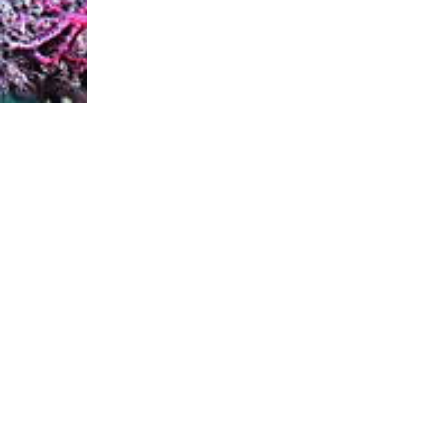
databladet, utan kontrol
Med Fauna Marin Balling-L
våra salter använder vi 
stabiliteten för de kemis
därför lättare tillgängliga
Genom att använda våra 
begränsade tillgängliga.
blir mörkare och ökar der
    effektivare på grund av salter med hög renhet och lägsta vattenhalt

    Saltblandningar för bättre stabilitet av viktiga parametrar

    matchade moderna havssalter

    stabilt pH-värde

    leverans av bioaktiva ämnen för bättre färgutveckling och koraltillväxt

Fauna Marin Balling Ligh
filtersystem. Det spelar 
filtersystem, t.ex. slam