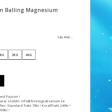
n Balling Magnesium
 favoritlistan
Läs mer...
KG
2KG
4KG
med Payson !
svarar snabbt: info@foretagsakvarium.se
ter: Standard frakt 79kr ! Korallfrakt 249kr !
99kr !