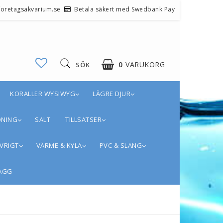
@foretagsakvarium.se
Betala säkert med Swedbank Pay
0
VARUKORG
SÖK
KORALLER WYSIWYG
LÄGRE DJUR
DNING
SALT
TILLSATSER
VRIGT
VÄRME & KYLA
PVC & SLANG
ÄGG