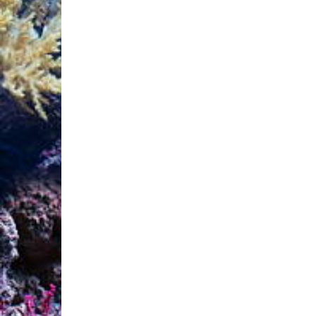
På www.aquacalculator.co
Detta onlineverktyg är d
Balling Light-metoden uti
Dosering av Balling Light 
    ALK / KH 10 ml / 100 liter + 0,5 dkH

    CA 10 ml / 100 liter + 18 mg / liter

    MG 10 ml / 100 liter + 5 mg / liter

Om du vill eller behöver
element kan du tydligt st
Ju mer regelbundet tillägg
rekommenderar vi därför
Rena specialsalter av Fa
Våra salter överensstämm