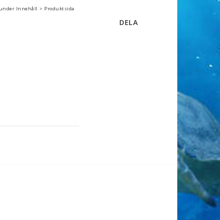
 under Innehåll > Produktsida
DELA
a. 10 minuter mellan 