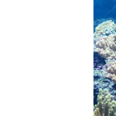
ing av rätt dosmängder.

ra miniräknare beräknar 
Med dessa ytterligare 
 lösningarna 
te bara hänsyn till 