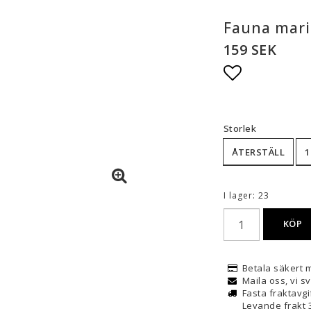
Fauna mari
159 SEK
Lägg till i
Storlek
ÅTERSTÄLL
1
I lager: 23
KÖP
Betala säkert 
Maila oss, vi 
Fasta fraktavgif
Levande frakt 3