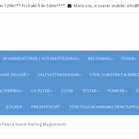
ån 129kr!** Fri frakt från 500kr!***
Maila oss, vi svarar snabbt: info
AKVARIEDATORER / AUTOMATISERING
BELYSNING
FODER
SKAR ODLADE
SALTVATTENSFISKAR
STEN, SUBSTRAT & INRE
ILTRERING
UV FILTER
OZON
TESTER
PUMPAR
Ö
BÖCKER
PRESENTKORT
FÖRETAGSAKVARIUMS FRAKTUPPL
Fauna marin Balling Magnesium