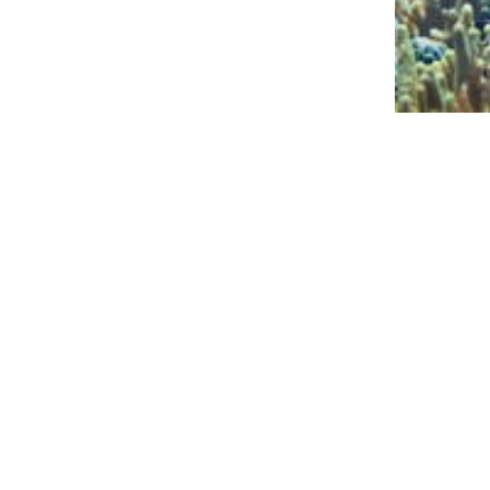
tivitet.

ör marina akvarier. I 
r, vilket avsevärt ökar 
ila i lösning och är 
eller endast är 
hindrar att korallerna 
mmans med alla vanliga 
eller ett naturligt 
 saknas i akvariet.