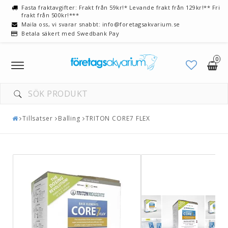
Fasta fraktavgifter: Frakt från 59kr!* Levande frakt från 129kr!** Fri
frakt från 500kr!***
Maila oss, vi svarar snabbt: info@foretagsakvarium.se
Betala säkert med Swedbank Pay
0
Toggle
navigation
Tillsatser
Balling
TRITON CORE7 FLEX