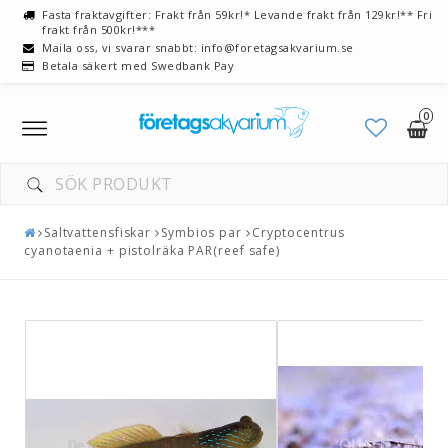
Fasta fraktavgifter: Frakt från 59kr!* Levande frakt från 129kr!** Fri
frakt från 500kr!***
Maila oss, vi svarar snabbt: info@foretagsakvarium.se
Betala säkert med Swedbank Pay
0
Toggle
navigation
Saltvattensfiskar
Symbios par
Cryptocentrus
cyanotaenia + pistolräka PAR(reef safe)