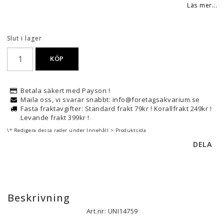
Lägg till i favoritlistan
Läs mer...
Slut i lager
KÖP
Betala säkert med Payson !
Maila oss, vi svarar snabbt: info@foretagsakvarium.se
Fasta fraktavgifter: Standard frakt 79kr ! Korallfrakt 249kr !
Levande frakt 399kr !
\* Redigera dessa rader under Innehåll > Produktsida
DELA
Beskrivning
Art.nr: UNI14759