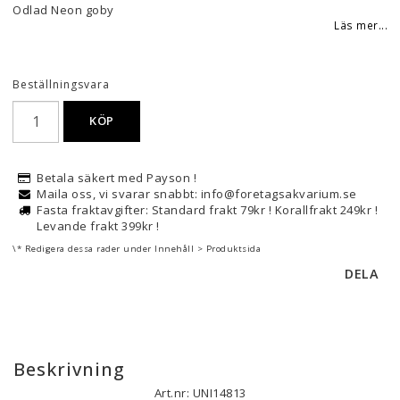
Lägg till i favoritlistan
Odlad Neon goby
Läs mer...
Beställningsvara
KÖP
Betala säkert med Payson !
Maila oss, vi svarar snabbt: info@foretagsakvarium.se
Fasta fraktavgifter: Standard frakt 79kr ! Korallfrakt 249kr !
Levande frakt 399kr !
\* Redigera dessa rader under Innehåll > Produktsida
DELA
Beskrivning
Art.nr: UNI14813