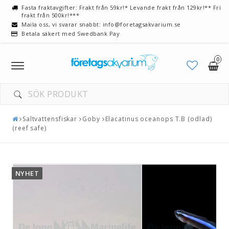
Fasta fraktavgifter: Frakt från 59kr!* Levande frakt från 129kr!** Fri
frakt från 500kr!***
Maila oss, vi svarar snabbt: info@foretagsakvarium.se
Betala säkert med Swedbank Pay
0
Toggle
navigation
Saltvattensfiskar
Goby
Elacatinus oceanops T.B (odlad)
(reef safe)
NYHET