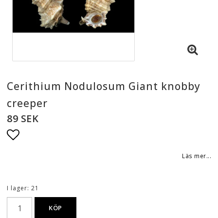
Cerithium Nodulosum Giant knobby
creeper
89 SEK
Lägg till i favoritlistan
Läs mer...
I lager: 21
KÖP