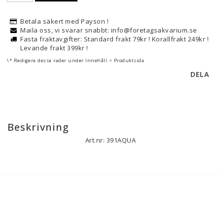
Betala säkert med Payson !
Maila oss, vi svarar snabbt: info@foretagsakvarium.se
Fasta fraktavgifter: Standard frakt 79kr ! Korallfrakt 249kr !
Levande frakt 399kr !
\* Redigera dessa rader under Innehåll > Produktsida
DELA
Beskrivning
Art.nr: 391AQUA