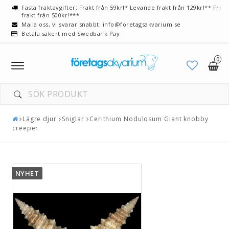
Fasta fraktavgifter: Frakt från 59kr!* Levande frakt från 129kr!** Fri
frakt från 500kr!***
Maila oss, vi svarar snabbt: info@foretagsakvarium.se
Betala säkert med Swedbank Pay
0
Toggle
navigation
Lägre djur
Sniglar
Cerithium Nodulosum Giant knobby
creeper
NYHET