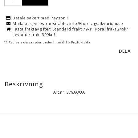
Betala säkert med Payson !
Maila oss, vi svarar snabbt: info@foretagsakvarium.se
Fasta fraktavgifter: Standard frakt 79kr ! Korallfrakt 249kr !
Levande frakt 399kr !
\* Redigera dessa rader under Innehåll > Produktsida
DELA
Beskrivning
Art.nr: 379AQUA