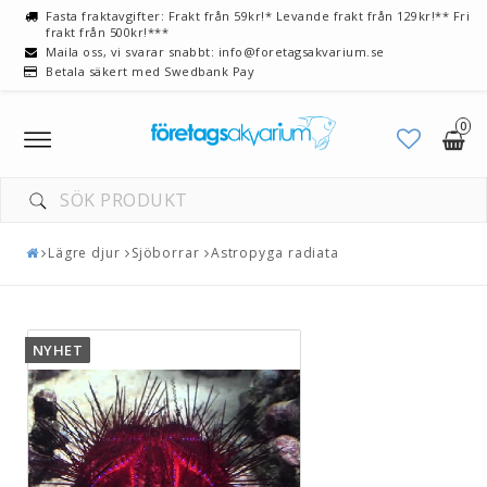
Fasta fraktavgifter: Frakt från 59kr!* Levande frakt från 129kr!** Fri
frakt från 500kr!***
Maila oss, vi svarar snabbt: info@foretagsakvarium.se
Betala säkert med Swedbank Pay
0
Toggle
navigation
Lägre djur
Sjöborrar
Astropyga radiata
NYHET