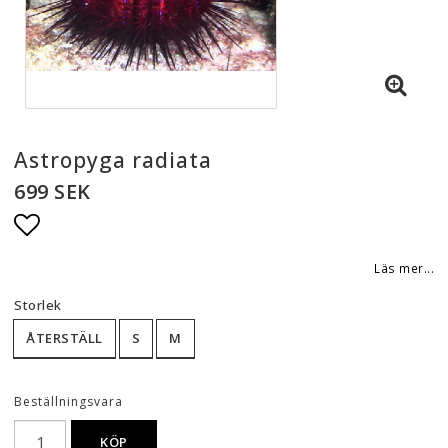
Astropyga radiata
699 SEK
Lägg till i favoritlistan
Läs mer...
Storlek
ÅTERSTÄLL
S
M
Beställningsvara
KÖP