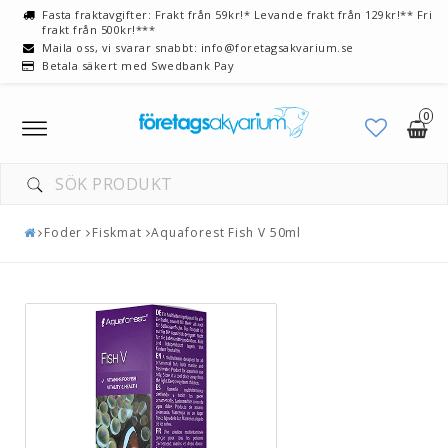
Fasta fraktavgifter: Frakt från 59kr!* Levande frakt från 129kr!** Fri
frakt från 500kr!***
Maila oss, vi svarar snabbt: info@foretagsakvarium.se
Betala säkert med Swedbank Pay
0
Toggle
navigation
Foder
Fiskmat
Aquaforest Fish V 50ml