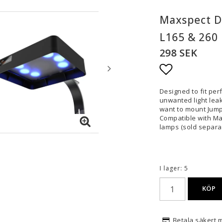
Maxspect D
L165 & 260
298 SEK
Lägg till i
Designed to fit perf
unwanted light leak
want to mount Jump
Compatible with Ma
lamps (sold separat
I lager: 5
KÖP
Betala säkert 