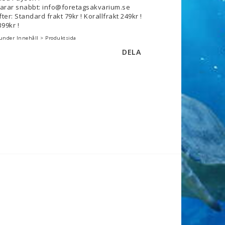
svarar snabbt: info@foretagsakvarium.se
ter: Standard frakt 79kr ! Korallfrakt 249kr !
99kr !
 under Innehåll > Produktsida
DELA