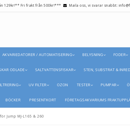
ån 129kr!** Fri frakt från 500kr!***
Maila oss, vi svarar snabbt: info
AKVARIEDATORER / AUTOMATISERING
BELYSNING
FODER
SKAR ODLADE
SALTVATTENSFISKAR
STEN, SUBSTRAT & INRE
ILTRERING
UV FILTER
OZON
TESTER
PUMPAR
Ö
BÖCKER
PRESENTKORT
FÖRETAGSAKVARIUMS FRAKTUPPL
för Jump MJ-L165 & 260