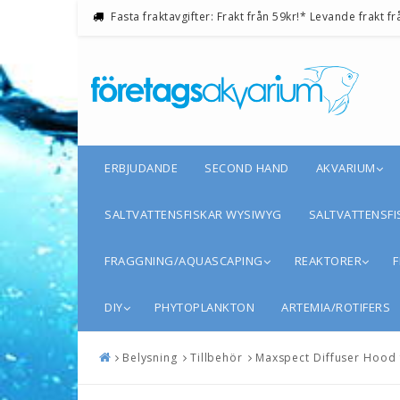
Fasta fraktavgifter: Frakt från 59kr!* Levande frakt fr
ERBJUDANDE
SECOND HAND
AKVARIUM
SALTVATTENSFISKAR WYSIWYG
SALTVATTENSFI
FRAGGNING/AQUASCAPING
REAKTORER
F
DIY
PHYTOPLANKTON
ARTEMIA/ROTIFERS
Belysning
Tillbehör
Maxspect Diffuser Hood 