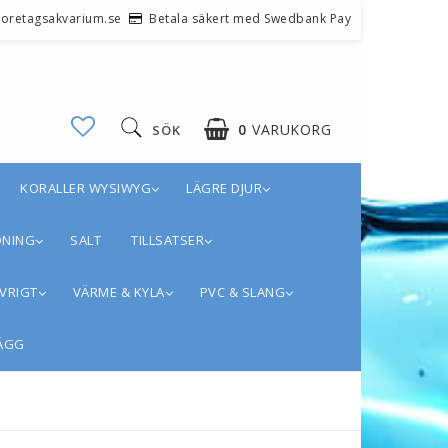
@foretagsakvarium.se
Betala säkert med Swedbank Pay
0
VARUKORG
SÖK
KORALLER WYSIWYG
LÄGRE DJUR
DNING
SALT
TILLSATSER
VRIGT
VÄRME & KYLA
PVC & SLANG
ÄGG