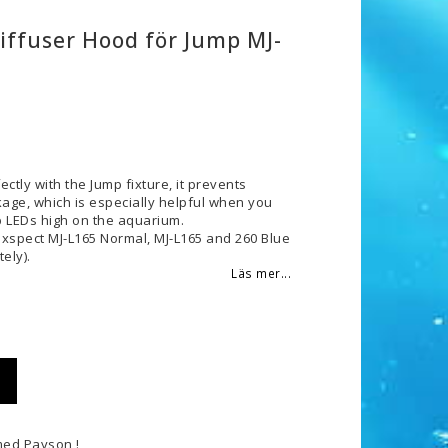
iffuser Hood för Jump MJ-
 favoritlistan
ectly with the Jump fixture, it prevents
age, which is especially helpful when you
 LEDs high on the aquarium.
xspect MJ-L165 Normal, MJ-L165 and 260 Blue
ely).
Läs mer...
med Payson !