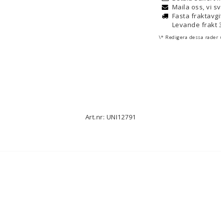
Maila oss, vi 
Fasta fraktavgif
Levande frakt 3
\* Redigera dessa rader
Art.nr: UNI12791