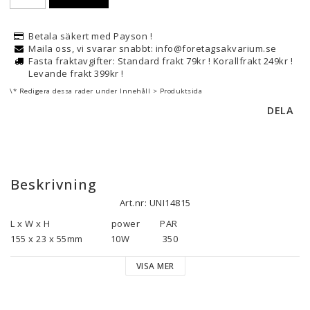
Betala säkert med Payson !
Maila oss, vi svarar snabbt: info@foretagsakvarium.se
Fasta fraktavgifter: Standard frakt 79kr ! Korallfrakt 249kr !
Levande frakt 399kr !
\* Redigera dessa rader under Innehåll > Produktsida
DELA
Beskrivning
Art.nr: UNI14815
L x W x H	                     power	 	PAR	                

155 x 23 x 55mm	       10W	    	 350

295 x 23 x 55mm	       20W	    	 400

VISA MER
495 x 23 x 55mm        40W	   	 410

695 x 23 x 55mm	       50W	   	 440	         

895 x 23 x 55mm	       70W	   	 430	        
