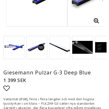
Giesemann Pulzar G-3 Deep Blue
1 399 SEK
Lägg till i favoritlistan
Vattentät (IP68), finns i flera längder och med den högsta
ljusstyrkan i sin klass – PULZAR G3 sätter nya standarder.
Särskilt i akvarier, där flera ljusramper ofta måste installeras