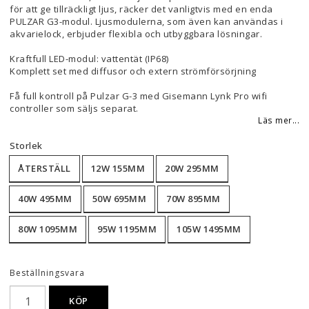
för att ge tillräckligt ljus, räcker det vanligtvis med en enda
PULZAR G3-modul. Ljusmodulerna, som även kan användas i
akvarielock, erbjuder flexibla och utbyggbara lösningar.
Kraftfull LED-modul: vattentät (IP68)
Komplett set med diffusor och extern strömförsörjning
Få full kontroll på Pulzar G-3 med Gisemann Lynk Pro wifi
controller som säljs separat.
Läs mer...
Storlek
ÅTERSTÄLL
12W 155MM
20W 295MM
40W 495MM
50W 695MM
70W 895MM
80W 1095MM
95W 1195MM
105W 1495MM
Beställningsvara
KÖP