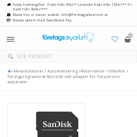
Fasta fraktavgifter: Frakt från 59kr!* Levande frakt från 129kr!** Fri
frakt från 500kr!***
Maila oss, vi svarar snabbt: info@foretagsakvarium.se
Betala säkert med Swedbank Pay
0
Toggle
navigation
Akvariedatorer / Automatisering
Reservdelar / tillbehör
Färdigprogramerat MicroSD inkl adapter för Focustronic
apparater