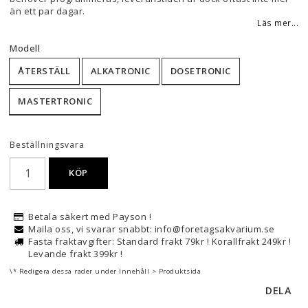
än ett par dagar.
Läs mer...
Modell
ÅTERSTÄLL
ALKATRONIC
DOSETRONIC
MASTERTRONIC
Beställningsvara
KÖP
Betala säkert med Payson !
Maila oss, vi svarar snabbt: info@foretagsakvarium.se
Fasta fraktavgifter: Standard frakt 79kr ! Korallfrakt 249kr !
Levande frakt 399kr !
\* Redigera dessa rader under Innehåll > Produktsida
DELA