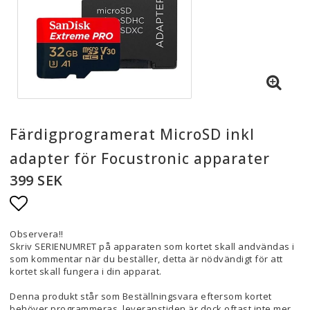
Färdigprogramerat MicroSD inkl
adapter för Focustronic apparater
399 SEK
Lägg till i favoritlistan
Observera!!
Skriv SERIENUMRET på apparaten som kortet skall andvändas i
som kommentar när du beställer, detta är nödvändigt för att
kortet skall fungera i din apparat.
Denna produkt står som Beställningsvara eftersom kortet
behöver programmeras, leveranstiden är dock oftast inte mer