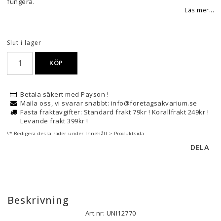
fungera.
Läs mer...
Slut i lager
KÖP
Betala säkert med Payson !
Maila oss, vi svarar snabbt: info@foretagsakvarium.se
Fasta fraktavgifter: Standard frakt 79kr ! Korallfrakt 249kr !
Levande frakt 399kr !
\* Redigera dessa rader under Innehåll > Produktsida
DELA
Beskrivning
Art.nr: UNI12770