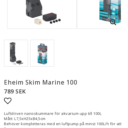
Eheim Skim Marine 100
789 SEK
Lägg till i favoritlistan
Luftdriven nanoskummare för akvarium upp till 100L
Mått: L7,5xH25xB4,5cm
Behöver kompletteras med en luftpump på minst 100L/h för att