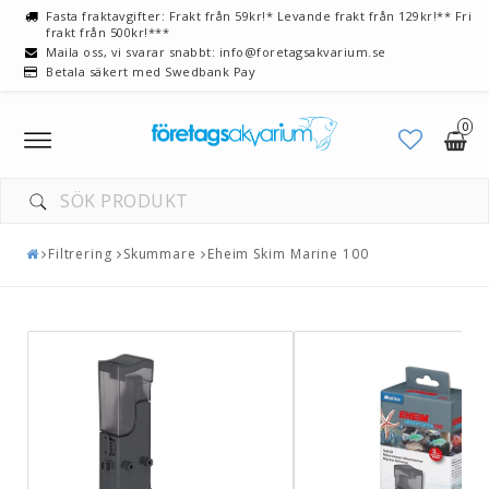
Fasta fraktavgifter: Frakt från 59kr!* Levande frakt från 129kr!** Fri
frakt från 500kr!***
Maila oss, vi svarar snabbt: info@foretagsakvarium.se
Betala säkert med Swedbank Pay
0
Toggle
navigation
Filtrering
Skummare
Eheim Skim Marine 100